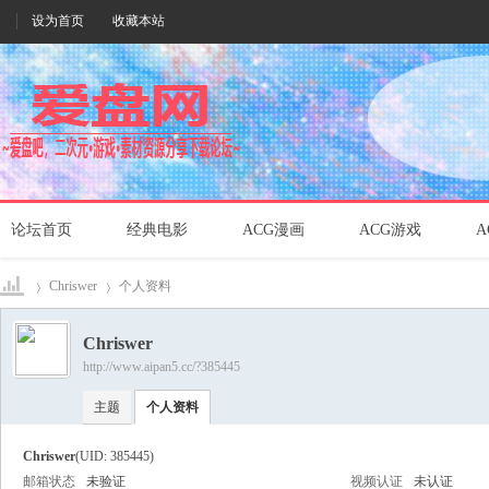
设为首页
收藏本站
论坛首页
经典电影
ACG漫画
ACG游戏
A
Chriswer
个人资料
Chriswer
http://www.aipan5.cc/?385445
爱盘
›
›
主题
个人资料
Chriswer
(UID: 385445)
邮箱状态
未验证
视频认证
未认证