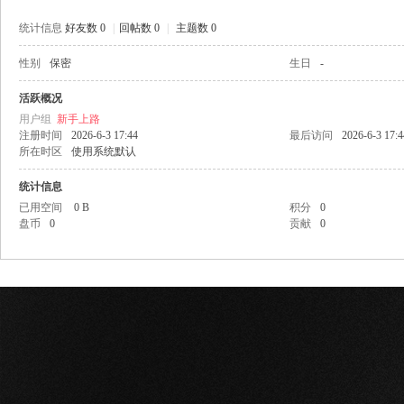
统计信息
好友数 0
|
回帖数 0
|
主题数 0
性别
保密
生日
-
网
活跃概况
用户组
新手上路
注册时间
2026-6-3 17:44
最后访问
2026-6-3 17:4
所在时区
使用系统默认
统计信息
已用空间
0 B
积分
0
盘币
0
贡献
0