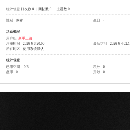
统计信息
好友数 0
|
回帖数 0
|
主题数 0
性别
保密
生日
-
网
活跃概况
用户组
新手上路
注册时间
2026-6-3 20:00
最后访问
2026-6-4 02:1
所在时区
使用系统默认
统计信息
已用空间
0 B
积分
0
盘币
0
贡献
0