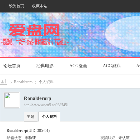
设为首页
收藏本站
论坛首页
经典电影
ACG漫画
ACG游戏
A
Ronalderorp
个人资料
Ronalderorp
http://www.aipan5.cc/?385451
爱盘
›
›
主题
个人资料
Ronalderorp
(UID: 385451)
邮箱状态
未验证
视频认证
未认证