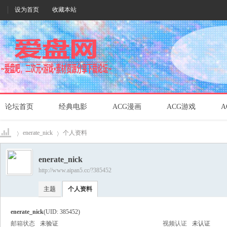
设为首页
收藏本站
论坛首页
经典电影
ACG漫画
ACG游戏
A
enerate_nick
个人资料
enerate_nick
http://www.aipan5.cc/?385452
爱盘
›
›
主题
个人资料
enerate_nick
(UID: 385452)
邮箱状态
未验证
视频认证
未认证