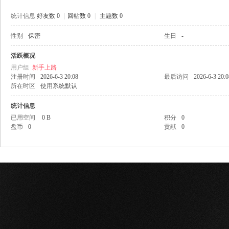
统计信息
好友数 0
|
回帖数 0
|
主题数 0
性别
保密
生日
-
网
活跃概况
用户组
新手上路
注册时间
2026-6-3 20:08
最后访问
2026-6-3 20:0
所在时区
使用系统默认
统计信息
已用空间
0 B
积分
0
盘币
0
贡献
0