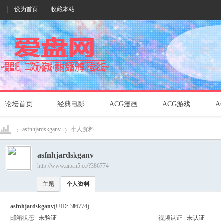
设为首页
收藏本站
论坛首页
经典电影
ACG漫画
ACG游戏
A
asfnhjardskganv
个人资料
asfnhjardskganv
http://www.aipan5.cc/?386774
爱盘
›
›
主题
个人资料
asfnhjardskganv
(UID: 386774)
邮箱状态
未验证
视频认证
未认证