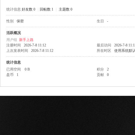
统计信息
好友数 0
|
回帖数 1
|
主题数 0
性别
保密
生日
-
网
活跃概况
用户组
新手上路
注册时间
2026-7-8 11:12
最后访问
2026-7-8 11:1
上次发表时间
2026-7-8 11:12
所在时区
使用系统默
统计信息
已用空间
0 B
积分
2
盘币
1
贡献
0