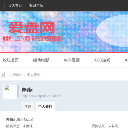
设为首页
收藏本站
论坛首页
经典电影
ACG漫画
ACG游戏
A
奔驰c
个人资料
奔驰c
http://www.aipan5.cc/?45265
爱盘
›
›
主题
个人资料
奔驰c
(UID: 45265)
邮箱状态
未验证
视频认证
未认证