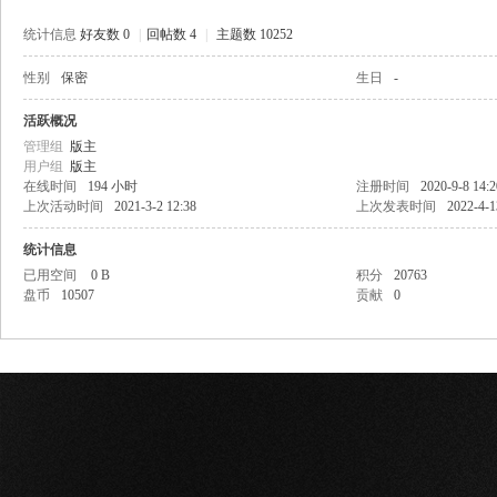
统计信息
好友数 0
|
回帖数 4
|
主题数 10252
性别
保密
生日
-
网
活跃概况
管理组
版主
用户组
版主
在线时间
194 小时
注册时间
2020-9-8 14:2
上次活动时间
2021-3-2 12:38
上次发表时间
2022-4-1
统计信息
已用空间
0 B
积分
20763
盘币
10507
贡献
0