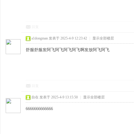
回复
a1dongman
发表于 2025-4-9 12:23:42
|
显示全部楼层
舒服舒服发阿飞阿飞阿飞阿飞啊发放阿飞阿飞
回复
自在
发表于 2025-4-9 13:15:50
|
显示全部楼层
6666666666666