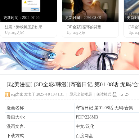
更新时间：2022-07-26
更新时间：2026-08-09
更新时间：
注意：游戏解压后如果
[3D全彩][循环的背叛
[3D
网
Up: acg之家
Up: acg之家
Up: 
[耽美漫画]
[3D全彩/韩漫][寄宿日记 第01-08话 无码/合集
acg之家
发表于 2025-4-9 10:41:31
|
显示全部楼层
|
阅读模式
漫画名称:
寄宿日记 第01-08话 无码/合集
漫画大小:
PDF/228MB
漫画文言:
中文/汉化
下载方式:
百度网盘