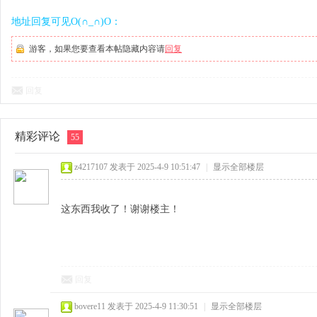
地址回复可见O(∩_∩)O：
游客，如果您要查看本帖隐藏内容请
回复
回复
精彩评论
55
z4217107
发表于 2025-4-9 10:51:47
|
显示全部楼层
这东西我收了！谢谢楼主！
回复
bovere11
发表于 2025-4-9 11:30:51
|
显示全部楼层