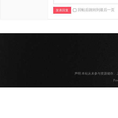
回帖后跳转到最后一页
发表回复
声明:本站从未参与资源储存
Pow